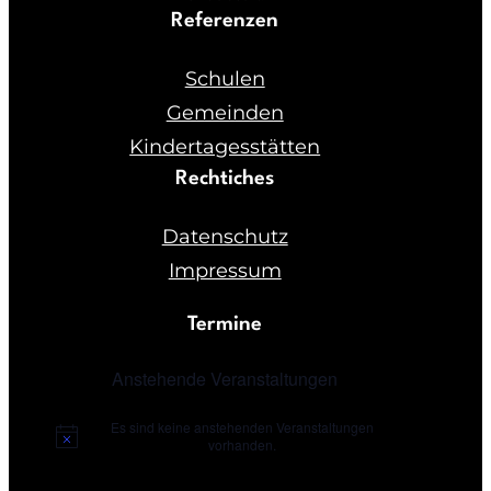
Referenzen
Schulen
Gemeinden
Kindertagesstätten
Rechtiches
Datenschutz
Impressum
Termine
Anstehende Veranstaltungen
Es sind keine anstehenden Veranstaltungen
N
vorhanden.
o
t